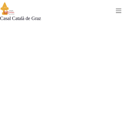
Omet
al
contingut
Casal Català de Graz