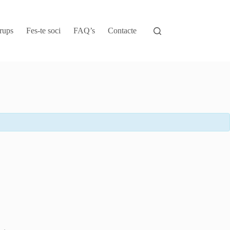
rups
Fes-te soci
FAQ’s
Contacte