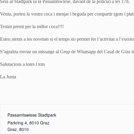
Serà al Stadtpark (a la Passamtswiese, davant de la policia) a les 17h.
Veniu, porteu la vostra coca i menjar i beguda per compartir (gots i plat
Tenim premi per la millor coca!!!!
Esteu atents a les novetats si el temps no permet fer l’activitat a l’exerio
S’agraïria enviar un missatge al Grup de Whatsapp del Casal de Graz in
Salutacions a totes i tots
La Junta
Passamtswiese Stadtpark
Parkring 4, 8010 Graz
Graz
,
8010