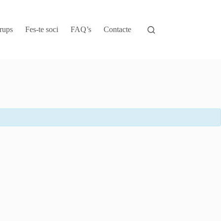
rups
Fes-te soci
FAQ’s
Contacte