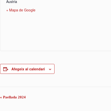
Austria
+ Mapa de Google
Afegeix al calendari
N
«
Paellada 2024
a
v
e