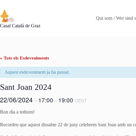
Omet
al
contingut
Qui som / Wer sind 
Casal Català de Graz
« Tots els Esdeveniments
Aquest esdeveniment ja ha passat.
Sant Joan 2024
22/06/2024
17:00
19:00
–
–
CEST
Bon dia a tothom!
Recordeu que aquest dissabte 22 de juny celebrem Sant Joan amb un c