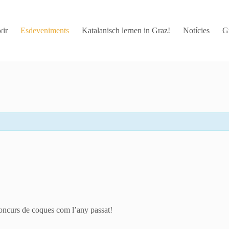
wir
Esdeveniments
Katalanisch lernen in Graz!
Notícies
G
oncurs de coques com l’any passat!