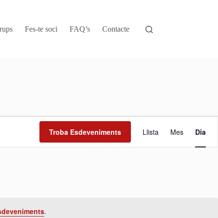
rups
Fes-te soci
FAQ’s
Contacte
N
a
Troba Esdeveniments
Llista
Mes
Dia
v
e
g
a
c
i
ó
d
e
sdeveniments
.
v