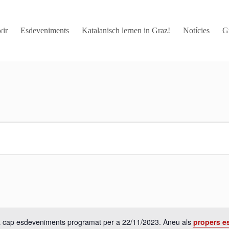
wir
Esdeveniments
Katalanisch lernen in Graz!
Notícies
G
a cap esdeveniments programat per a 22/11/2023. Aneu als
propers e
A